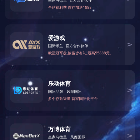
液压热熔对接焊机
手动热熔对接焊机
开云手机端入口-开云online（中国）
YDT-350A
PPR 热熔器
辅助工具
车间一角
开云手机端入口-开云
online（中国）
15KV电熔焊
开云手机端入口-开云online（中国）