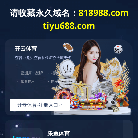
开云手机端入口
网站开云手机端入口
关于